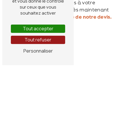
et vous donne le contrôle
personnalisées et adaptées à votre
sur ceux que vous
demeure. Sollicitez-nous dès maintenant
souhaitez activer
pour profiter de la
gratuité de notre devis.
Tout accepter
Tout refuser
Personnaliser