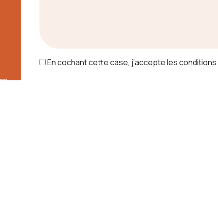
En cochant cette case, j'accepte les conditions 
om
Vous n'êtes pas un robot, veuillez
combien font quatre plus trois ?
Envoye
a molette de la souris pour zoomer.
** Les données personnelles communiquées sont nécessaires aux fins d