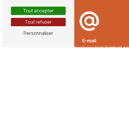
Tout accepter
Tout refuser
Personnaliser
E-mail
sarlconcept.maisons.bcp@gmail.c
+
−
la carte et maintenez une touche du clavier enfoncée + l