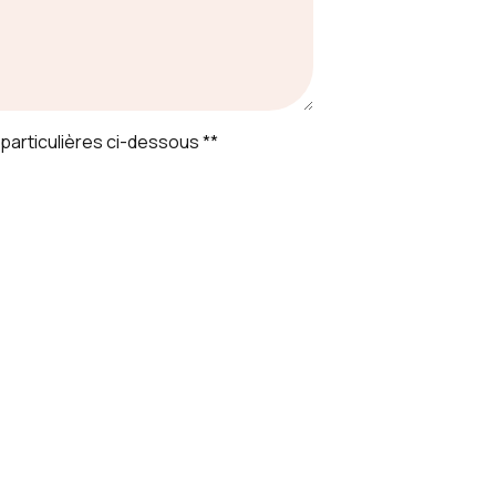
particulières ci-dessous **
 répondre à cette question :
r
e vous contacter et sont enregistrées dans un fichier