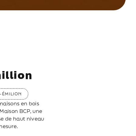
illion
-ÉMILION
 maisons en bois
 Maison BCP, une
se de haut niveau
 mesure.