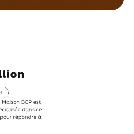
llion
R
pt Maison BCP est
écialisée dans ce
 pour répondre à