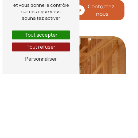
et vous donne le contrôle
En savoir
Contactez-
sur ceux que vous
plus
nous
souhaitez activer
Tout accepter
Tout refuser
Personnaliser