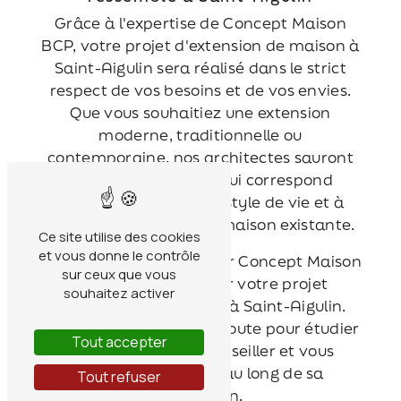
Grâce à l'expertise de Concept Maison
BCP, votre projet d'extension de maison à
Saint-Aigulin sera réalisé dans le strict
respect de vos besoins et de vos envies.
Que vous souhaitiez une extension
moderne, traditionnelle ou
contemporaine, nos architectes sauront
concevoir un projet qui correspond
parfaitement à votre style de vie et à
l'architecture de votre maison existante.
Ce site utilise des cookies
et vous donne le contrôle
N'hésitez pas à contacter Concept Maison
sur ceux que vous
BCP pour concrétiser votre projet
souhaitez activer
d'extension de maison à Saint-Aigulin.
Nous sommes à votre écoute pour étudier
Tout accepter
votre projet, vous conseiller et vous
accompagner tout au long de sa
Tout refuser
réalisation.