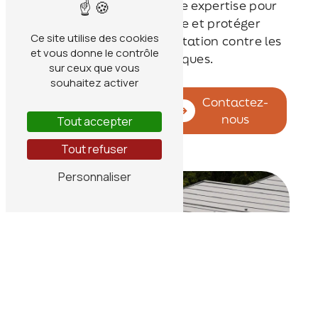
Faites confiance à notre expertise pour
sublimer votre toiture et protéger
Ce site utilise des cookies
durablement votre habitation contre les
et vous donne le contrôle
aléas climatiques.
sur ceux que vous
souhaitez activer
En savoir
Contactez-
plus
nous
Tout accepter
Tout refuser
Personnaliser